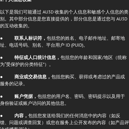
以下是我们可能通过 AU3D 收集的个人信息和敏感个人信息的类
别。其中部分信息是您直接提供的，部分信息是通过您与 AU3D
的互动收集的。
●
联系人标识符，
包括您的姓名、电子邮件地址、邮寄地
址、电话号码、别名、平台用户 ID (PUID)。
●
特征或人口统计信息，
包括您的年龄和国家/地区（统称
为“受保护的分类特征”）。
●
商业或交易信息，
包括您购买、获得或考虑过的产品或
服务的记录。
●
账户凭据，
包括您的用户名、密码、密码提示以及用于
身份验证或账户访问的其他信息。
●
内容，
包括您发送给我们的任何消息中的内容（如反
馈、问题或调查回复）或您在服务上公开发布的内容（如产品评