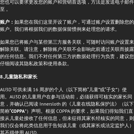
您也可以要求更改您的账户和营销首选项，方法是发送电子邮件
至 。
账户：
如果您在我们这里开设了账户，可通过账户设置删除您的
账户。我们将根据我们的数据保留惯例来处理您的请求。
如果您已将账户与某些第三方服务关联，可随时访问账户设置来
解除关联。请注意，解除账户关联不会影响此前通过关联而披露
的任何信息。我们不对任何第三方的数据处理行为负责，建议您
仔细阅读其隐私政策和使用条款。
8.
儿童隐私和家长
AU3D 可供未满 16 周岁的个人（以下简称“儿童”或“子女”）使
用。AU3D 的儿童用户在参与活动前，必须获得可核实的家长同
意，并确认已阅读 Innersloth 的《儿童在线隐私保护法》（以下
简称“
COPPA
”）声明。根据 COPPA 的要求，如果我们得知我们直
接从儿童处接收了任何信息，但未征得其家长经核实的同意，则
我们仅会将此类信息用于告知该儿童（或其家长或法定监护人）
其不得使用 AU3D。