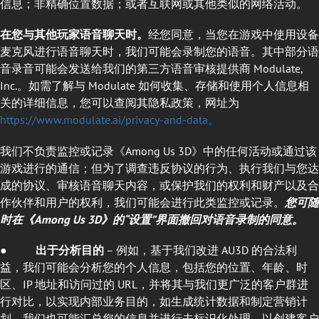
信息；非精确位置数据；或者互联网或其他类似的网络活动。
在您与其他玩家语音聊天时。
经您同意，当您在游戏中使用设备
麦克风进行语音聊天时，我们可能会录制您的语音。其中部分语
音录音可能会发送给我们的第三方语音审核提供商 Modulate,
Inc.。如需了解与 Modulate 如何收集、存储和使用个人信息相
关的详细信息，您可以查阅其隐私政策，网址为
https://www.modulate.ai/privacy-and-data
。
我们不负责监控或记录《Among Us 3D》中的任何活动或通过该
游戏进行的通信；但为了调查违反协议的行为、执行我们与您达
成的协议、审核语音聊天内容，或保护我们的权利和财产以及合
作伙伴和用户的权利，我们可能会进行此类监控或记录。
您可随
时在《
Among Us 3D
》的
“
设置
”
界面撤回对语音录制的同意。
●
出于分析目的
– 例如，基于我们改进 AU3D 的合法利
益，我们可能会分析您的个人信息，包括您的位置、年龄、时
区、IP 地址和访问过的 URL，并将其与我们更广泛的客户群进
行对比，以实现内部业务目的，如生成统计数据和制定营销计
划。我们也可能汇总您的信息并进行去标识化处理，以创建客户