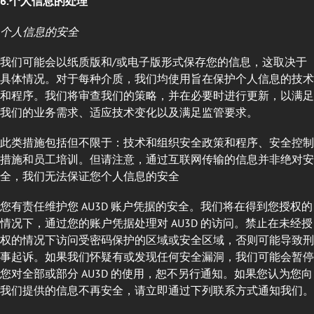
6.
个人信息的处理
个人信息的安全
我们可能会以纸质版和/或电子版形式保存您的信息，这取决于
具体情况。对于每种介质，我们均使用旨在保护个人信息的技术
和程序。我们将审查我们的策略，并在必要时进行更新，以满足
我们的业务需求、适应技术变化以及满足监管要求。
此类措施包括但不限于：技术和组织安全政策和程序、安全控制
措施和员工培训。但请注意，通过互联网传输的信息并非绝对安
全，我们无法保证您个人信息的安全
您有责任维护您 AU3D 账户凭据的安全。我们将在得到您授权的
情况下，通过您的账户凭据处理对 AU3D 的访问。禁止在未经授
权的情况下访问受密码保护的区域或安全区域，否则可能导致刑
事起诉。如果我们怀疑有或发现任何安全漏洞，我们可能会暂停
您对全部或部分 AU3D 的使用，恕不另行通知。如果您认为您向
我们提供的信息不再安全，请立即通过下列联系方式通知我们。