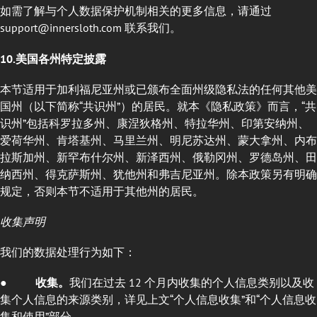
如需了解与个人数据保护机制相关的更多信息，请通过
support@innersloth.com
联系我们。
10.
美国各州特定披露
本节适用于加利福尼亚州或已颁布全面州级隐私法的任何其他美
国州（以下简称“共识州”）的居民。就本《隐私政策》而言，“共
识州”包括科罗拉多州、康涅狄格州、特拉华州、印第安纳州、
爱荷华州、肯塔基州、马里兰州、明尼苏达州、蒙大拿州、内布
拉斯加州、新罕布什尔州、新泽西州、俄勒冈州、罗德岛州、田
纳西州、得克萨斯州、犹他州和弗吉尼亚州。除本政策另有明确
规定，否则本节不适用于其他州的居民。
收集声明
我们的数据处理行为如下：
●
收集。
我们在过去 12 个月内收集的个人信息类别以及收
集个人信息的来源类别，详见上文“个人信息收集”和“个人信息收
集和使用”部分。