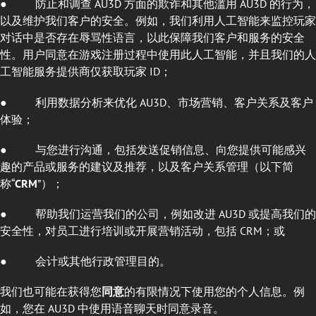
●
防止和调查 AU3D 方面的欺诈和其他滥用 AU3D 的行为，
以及维护我们客户的安全。例如，我们利用人工智能来监控玩家
对话中是否存在辱骂性语言，以此保障我们客户和服务的安全
性。用户同意在游戏注册过程中使用此人工智能，并且我们的人
工智能服务提供商仅获取玩家 ID；
● 利用数据分析来优化 AU3D、市场营销、客户关系及客户
体验；
● 与您进行沟通，包括发送促销信息、向您提供可能感兴
趣的产品或服务的建议及推荐，以及客户关系管理（以下简
称“
CRM
”）；
●
帮助我们运营我们的公司，例如改进 AU3D 或提高我们的
安全性，对员工进行培训或开展营销活动，包括 CRM；或
●
会计或其他行政管理目的。
我们也可能在获得您
同意
的有限情况下使用您的个人信息。例
如，您在 AU3D 中使用语音聊天时同意录音。