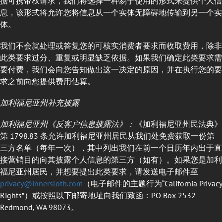
据可携带权请求，我们将选择一种易于使用的形式来提供个人信
息，该形式将允许您将信息从一个实体无障碍地传输到另一个实
体。
我们不会就处理或答复您的可核实消费者要求而收取费用，除非
此类要求过分、重复或明显缺乏依据。如果我们确定此类要求需
要付费，我们会向您告知做出这一决定的原因，并在执行您的要
求之前向您提供费用估算。
加利福尼亚州补充披露
加利福尼亚州《反客户信息披露法》：
《加利福尼亚州民法典》
第 1798.83 条允许加利福尼亚州居民从我们处免费获取一份第
三方名单（每年一次），其中列出我们在前一个日历年内出于直
接营销目的向其披露个人信息的第三方（如有）。如果您是加利
福尼亚州居民，并想要提出此类要求，请发送电子邮件至
privacy@innersloth.com
（电子邮件的主题行为“California Privacy
Rights”）或按照以下邮寄地址向我们致函：PO Box 2532
Redmond, WA 98073。